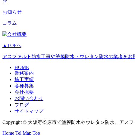
☆
お知らせ
コラム
▲TOPへ
アスファルト防水工事や塗膜防水・ウレタン防水の業者をお
HOME
業務案内
施工実績
各種募集
会社概要
お問い合わせ
ブログ
サイトマップ
Copyright © 大阪府松原市で塗膜防水やウレタン防水、アスファル
Home
Tel
Map
Top