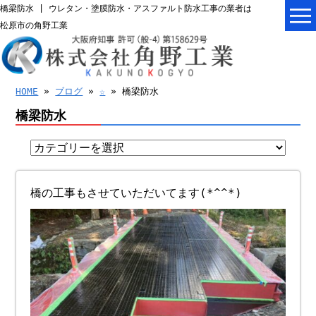
橋梁防水 | ウレタン・塗膜防水・アスファルト防水工事の業者は
松原市の角野工業
HOME
»
ブログ
»
☆
» 橋梁防水
橋梁防水
橋の工事もさせていただいてます(*^^*)